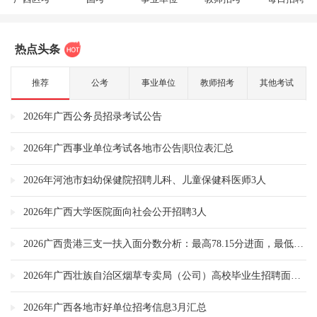
热点头条
推荐
公考
事业单位
教师招考
其他考试
2026年广西公务员招录考试公告
试/调整/递补名单汇总（各地市）_志公教育
2026年广西事业单位考试各地市公告|职位表汇总
2026年河池市妇幼保健院招聘儿科、儿童保健科医师3人
教育
2026年广西大学医院面向社会公开招聘3人
26年广西公开遴选公务员和公开选调公务员体检公告|名单|时间汇总
2026广西贵港三支一扶入面分数分析：最高78.15分进面，最低54.6分可入围！港南区规划建设岗分数线最低
2026年广西壮族自治区烟草专卖局（公司）高校毕业生招聘面试通知
时间
2026年广西各地市好单位招考信息3月汇总
2026广西三支一扶公告汇总（各地市）_招募岗位_报名时间_志公教育