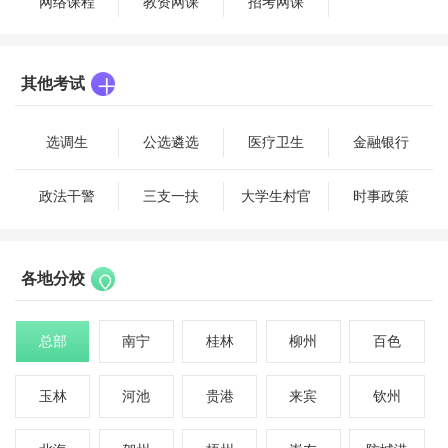
网络课程
教资网课
招考网课
其他考试
选调生
公选遴选
医疗卫生
金融银行
政法干警
三支一扶
大学生村官
时事政策
各地分校
总部
南宁
桂林
柳州
百色
玉林
河池
贵港
来宾
钦州