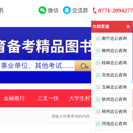
书
0771-2094277
微信
交流群
在线客服
南宁志公咨询
柳州志公咨询
桂林志公咨询
百色志公咨询
玉林志公咨询
金融银行
三支一扶
大学生村官
时事政策
钦州志公咨询
梧州志公咨询
河池志公咨询