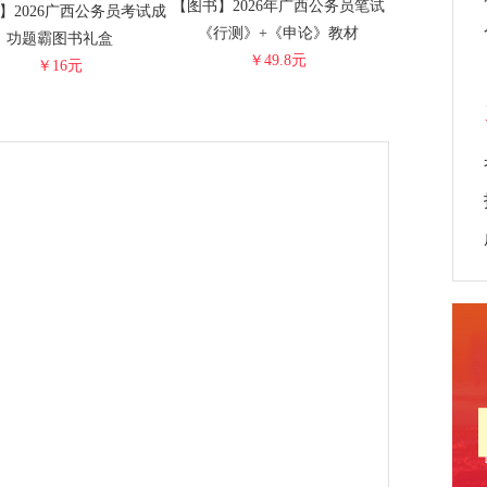
【图书】2026年广西公务员笔试
】2026广西公务员考试成
《行测》+《申论》教材
功题霸图书礼盒
￥49.8元
￥16元