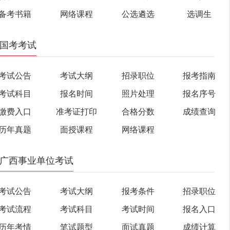
备考书籍
网络课程
公选遴选
选调生
国考考试
考试公告
考试大纲
招录职位
报考指南
考试科目
报名时间
照片处理
报名序号
缴费入口
准考证打印
合格分数
成绩查询
历年真题
面授课程
网络课程
广西事业单位考试
考试公告
考试大纲
报考条件
招录职位
考试流程
考试科目
考试时间
报名入口
历年考情
笔试题型
面试真题
成绩计算