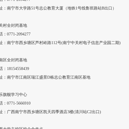
址：南宁市大学路51号志公教育大厦（地铁1号线鲁班路站B出口）
关村全封闭基地
：0771-2094277
址：南宁市西乡塘区芦村岭路112号(南宁中关村电子信息产业园二期)
南区全封闭基地
：18154558439
址：南宁市江南区瑞江盛景D栋志公教育江南区基地
乐旗舰学习中心
：0771-5666910
址：广西南宁市西乡塘区凯天四季酒店3楼(清川站C2出口)