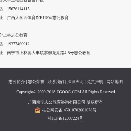
西大学主校区校企合作点
：15676114115
址：广西大学西体育馆B118室志公教育
宁上林志公教育
：19377460912
址：南宁市上林县大丰镇寨柳龙湖路4-5号志公教育
志公简介
|
志公荣誉
|
联系我们
|
法律声明
|
免责声明
|
网站地图
Copyright© 2009-2018 ZGOOG.COM All Rights Reserved
广西南宁志公教育咨询有限公司 版权所有
桂公网安备 45010702001078号
桂ICP备12007224号