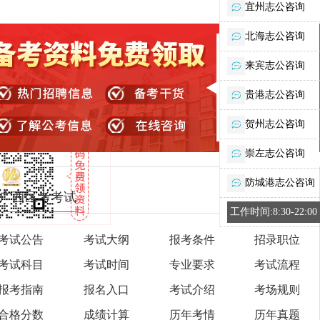
宜州志公咨询
北海志公咨询
来宾志公咨询
贵港志公咨询
贺州志公咨询
崇左志公咨询
防城港志公咨询
广西区考考试
工作时间:8:30-22:00
考试公告
考试大纲
报考条件
招录职位
考试科目
考试时间
专业要求
考试流程
报考指南
报名入口
考试介绍
考场规则
合格分数
成绩计算
历年考情
历年真题