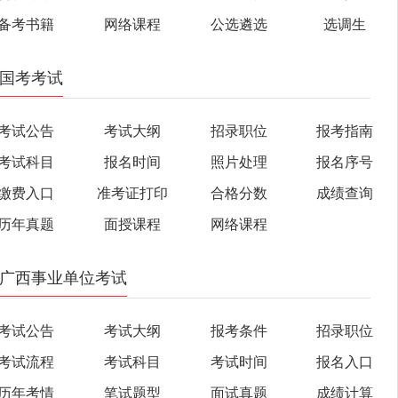
备考书籍
网络课程
公选遴选
选调生
国考考试
考试公告
考试大纲
招录职位
报考指南
考试科目
报名时间
照片处理
报名序号
缴费入口
准考证打印
合格分数
成绩查询
历年真题
面授课程
网络课程
广西事业单位考试
考试公告
考试大纲
报考条件
招录职位
考试流程
考试科目
考试时间
报名入口
历年考情
笔试题型
面试真题
成绩计算