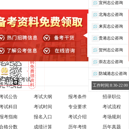
宜州志公咨询
北海志公咨询
来宾志公咨询
贵港志公咨询
贺州志公咨询
崇左志公咨询
防城港志公咨询
广西区考考试
工作时间:8:30-22:00
考试公告
考试大纲
报考条件
招录职位
考试科目
考试时间
专业要求
考试流程
报考指南
报名入口
考试介绍
考场规则
合格分数
成绩计算
历年考情
历年真题