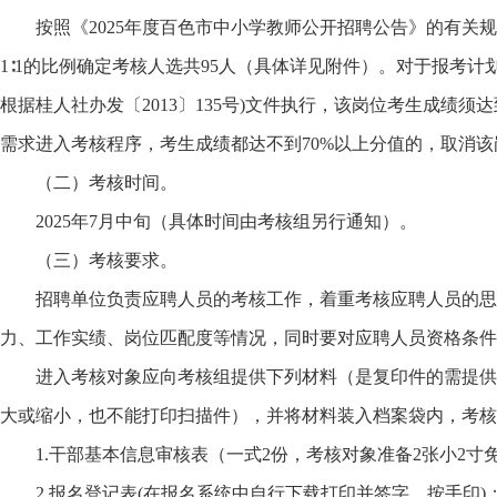
按照《2025年度百色市中小学教师公开招聘公告》的有关
1∶1的比例确定考核人选共95人（具体详见附件）。对于报考计
根据桂人社办发〔2013〕135号)文件执行，该岗位考生成绩须达
需求进入考核程序，考生成绩都达不到70%以上分值的，取消
（二）考核时间。
2025年7月中旬（具体时间由考核组另行通知）。
（三）考核要求。
招聘单位负责应聘人员的考核工作，着重考核应聘人员的思
力、工作实绩、岗位匹配度等情况，同时要对应聘人员资格条件
进入考核对象应向考核组提供下列材料（是复印件的需提供
大或缩小，也不能打印扫描件），并将材料装入档案袋内，考核
1.干部基本信息审核表（一式2份，考核对象准备2张小2寸
2.报名登记表(在报名系统中自行下载打印并签字、按手印)