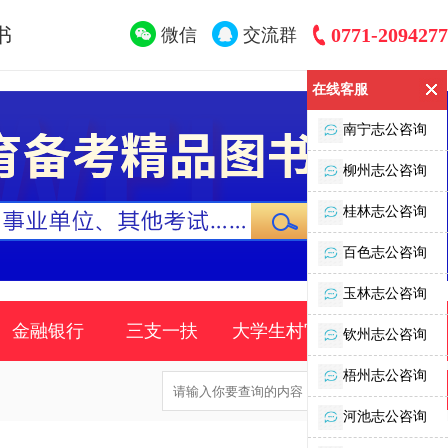
书
0771-2094277
微信
交流群
在线客服
南宁志公咨询
柳州志公咨询
桂林志公咨询
百色志公咨询
玉林志公咨询
金融银行
三支一扶
大学生村官
时事政策
钦州志公咨询
梧州志公咨询
河池志公咨询