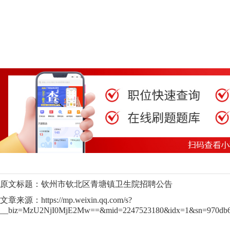
原文标题：钦州市钦北区青塘镇卫生院招聘公告
文章来源：https://mp.weixin.qq.com/s?
__biz=MzU2NjI0MjE2Mw==&mid=2247523180&idx=1&sn=970db6