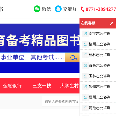
书
0771-2094277
微信
交流群
在线客服
南宁志公咨询
柳州志公咨询
桂林志公咨询
百色志公咨询
玉林志公咨询
金融银行
三支一扶
大学生村官
时事政策
钦州志公咨询
梧州志公咨询
河池志公咨询