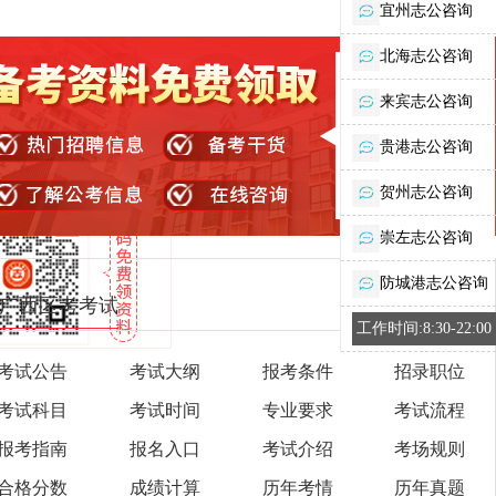
宜州志公咨询
北海志公咨询
来宾志公咨询
贵港志公咨询
贺州志公咨询
崇左志公咨询
防城港志公咨询
广西区考考试
工作时间:8:30-22:00
考试公告
考试大纲
报考条件
招录职位
考试科目
考试时间
专业要求
考试流程
报考指南
报名入口
考试介绍
考场规则
合格分数
成绩计算
历年考情
历年真题