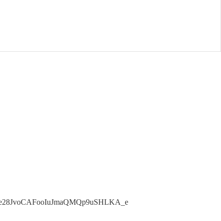
YlDe28JvoCAFooIuJmaQMQp9uSHLKA_e