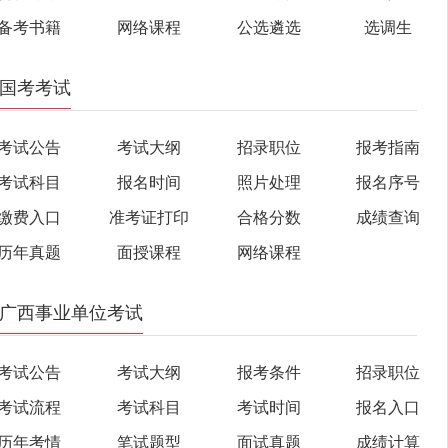
备考书籍
网络课程
公选遴选
选调生
国考考试
考试公告
考试大纲
招录职位
报考指南
考试科目
报名时间
照片处理
报名序号
缴费入口
准考证打印
合格分数
成绩查询
历年真题
面授课程
网络课程
广西事业单位考试
考试公告
考试大纲
报考条件
招录职位
考试流程
考试科目
考试时间
报名入口
历年考情
笔试题型
面试真题
成绩计算