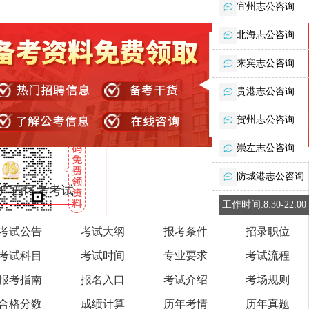
宜州志公咨询
北海志公咨询
来宾志公咨询
贵港志公咨询
贺州志公咨询
崇左志公咨询
防城港志公咨询
广西区考考试
工作时间:8:30-22:00
考试公告
考试大纲
报考条件
招录职位
考试科目
考试时间
专业要求
考试流程
报考指南
报名入口
考试介绍
考场规则
合格分数
成绩计算
历年考情
历年真题