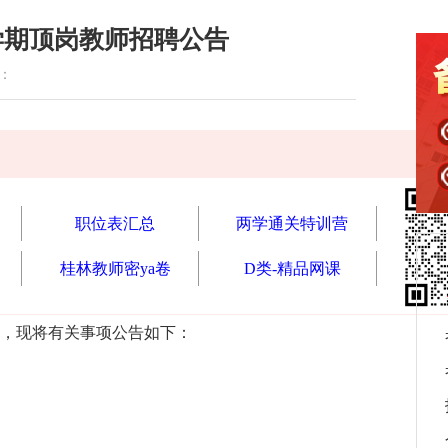
学期顶岗教师招聘公告
读：
职位表汇总
两学通关特训营
桂林教师密ya卷
D类-精品网课
，现将有关事项公告如下：