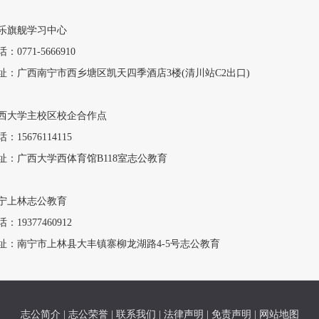
乐旗舰学习中心
：0771-5666910
址：广西南宁市西乡塘区凯天四季酒店3楼(清川站C2出口)
西大学主校区校企合作点
：15676114115
址：广西大学西体育馆B118室志公教育
宁上林志公教育
：19377460912
址：南宁市上林县大丰镇寨柳龙湖路4-5号志公教育
志公简介
|
志公荣誉
|
联系我们
|
法律声明
|
免责声明
|
网站地图