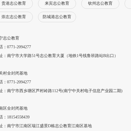
贵港志公教育
来宾志公教育
钦州志公教育
崇左志公教育
防城港志公教育
宁志公教育
：0771-2094277
址：南宁市大学路51号志公教育大厦（地铁1号线鲁班路站B出口）
关村全封闭基地
：0771-2094277
址：南宁市西乡塘区芦村岭路112号(南宁中关村电子信息产业园二期)
南区全封闭基地
：18154558439
址：南宁市江南区瑞江盛景D栋志公教育江南区基地