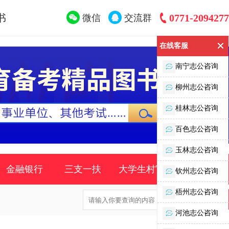
书
0771-2094277
微信
交流群
在线客服
南宁志公咨询
柳州志公咨询
桂林志公咨询
百色志公咨询
玉林志公咨询
金融银行
三支一扶
大学生村官
时事政策
钦州志公咨询
梧州志公咨询
河池志公咨询