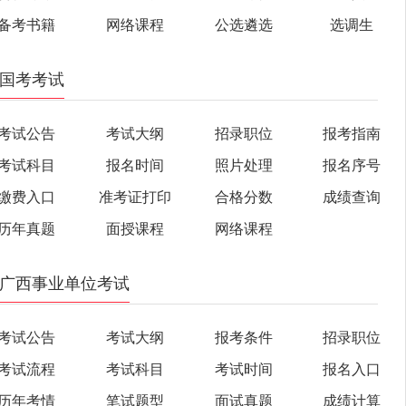
备考书籍
网络课程
公选遴选
选调生
国考考试
考试公告
考试大纲
招录职位
报考指南
考试科目
报名时间
照片处理
报名序号
缴费入口
准考证打印
合格分数
成绩查询
历年真题
面授课程
网络课程
广西事业单位考试
考试公告
考试大纲
报考条件
招录职位
考试流程
考试科目
考试时间
报名入口
历年考情
笔试题型
面试真题
成绩计算