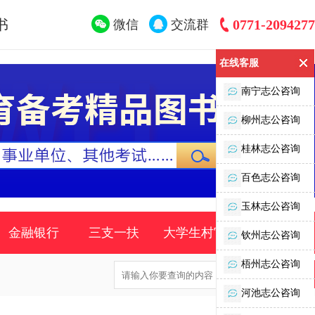
书
0771-2094277
微信
交流群
在线客服
南宁志公咨询
柳州志公咨询
桂林志公咨询
百色志公咨询
玉林志公咨询
金融银行
三支一扶
大学生村官
时事政策
钦州志公咨询
梧州志公咨询
河池志公咨询