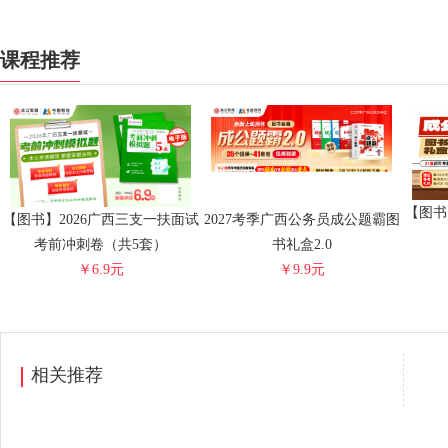
课程推荐
【图书
【图书】2026广西三支一扶面试
2027考季广西公务员成公题霸图
考前冲刺卷（共5套）
书礼盒2.0
￥6.9元
￥9.9元
相关推荐