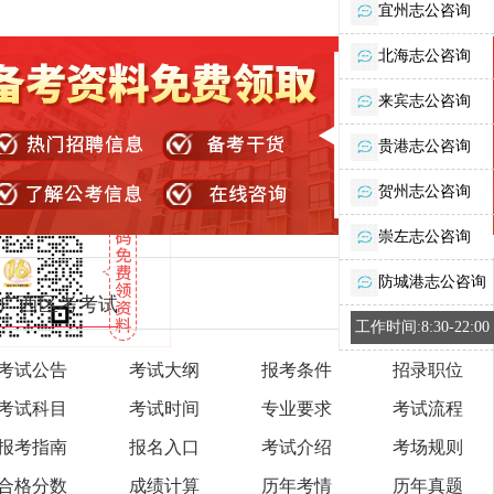
宜州志公咨询
北海志公咨询
来宾志公咨询
贵港志公咨询
贺州志公咨询
崇左志公咨询
防城港志公咨询
广西区考考试
工作时间:8:30-22:00
考试公告
考试大纲
报考条件
招录职位
考试科目
考试时间
专业要求
考试流程
报考指南
报名入口
考试介绍
考场规则
合格分数
成绩计算
历年考情
历年真题