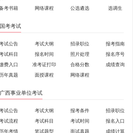
备考书籍
网络课程
公选遴选
选调生
国考考试
考试公告
考试大纲
招录职位
报考指南
考试科目
报名时间
照片处理
报名序号
缴费入口
准考证打印
合格分数
成绩查询
历年真题
面授课程
网络课程
广西事业单位考试
考试公告
考试大纲
报考条件
招录职位
考试流程
考试科目
考试时间
报名入口
历年考情
笔试题型
面试真题
成绩计算