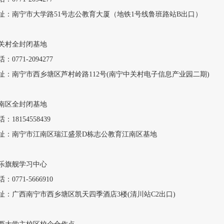
址：南宁市大学路51号志公教育大厦（地铁1号线鲁班路站B出口）
关村全封闭基地
：0771-2094277
址：南宁市西乡塘区芦村岭路112号(南宁中关村电子信息产业园二期)
南区全封闭基地
：18154558439
址：南宁市江南区瑞江盛景D栋志公教育江南区基地
乐旗舰学习中心
：0771-5666910
址：广西南宁市西乡塘区凯天四季酒店3楼(清川站C2出口)