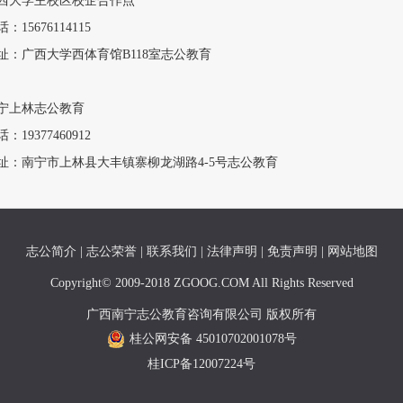
西大学主校区校企合作点
：15676114115
址：广西大学西体育馆B118室志公教育
宁上林志公教育
：19377460912
址：南宁市上林县大丰镇寨柳龙湖路4-5号志公教育
志公简介
|
志公荣誉
|
联系我们
|
法律声明
|
免责声明
|
网站地图
Copyright© 2009-2018 ZGOOG.COM All Rights Reserved
广西南宁志公教育咨询有限公司 版权所有
桂公网安备 45010702001078号
桂ICP备12007224号