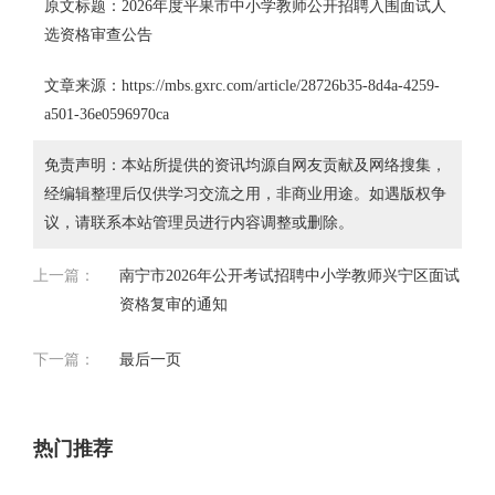
原文标题：2026年度平果市中小学教师公开招聘入围面试人
选资格审查公告
文章来源：https://mbs.gxrc.com/article/28726b35-8d4a-4259-
a501-36e0596970ca
免责声明：本站所提供的资讯均源自网友贡献及网络搜集，
经编辑整理后仅供学习交流之用，非商业用途。如遇版权争
议，请联系本站管理员进行内容调整或删除。
上一篇：
南宁市2026年公开考试招聘中小学教师兴宁区面试
资格复审的通知
下一篇：
最后一页
热门推荐
【图
2