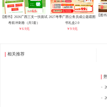
【图书
【图书】2026广西三支一扶面试
2027考季广西公务员成公题霸图
考前冲刺卷（共5套）
书礼盒2.0
￥6.9元
￥9.9元
相关推荐