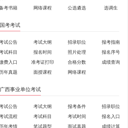
备考书籍
网络课程
公选遴选
选调生
国考考试
考试公告
考试大纲
招录职位
报考指南
考试科目
报名时间
照片处理
报名序号
缴费入口
准考证打印
合格分数
成绩查询
历年真题
面授课程
网络课程
广西事业单位考试
考试公告
考试大纲
报考条件
招录职位
考试流程
考试科目
考试时间
报名入口
历年考情
笔试题型
面试真题
成绩计算