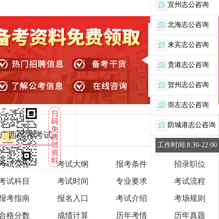
宜州志公咨询
北海志公咨询
来宾志公咨询
贵港志公咨询
贺州志公咨询
崇左志公咨询
防城港志公咨询
广西区考考试
工作时间:8:30-22:00
考试公告
考试大纲
报考条件
招录职位
考试科目
考试时间
专业要求
考试流程
报考指南
报名入口
考试介绍
考场规则
合格分数
成绩计算
历年考情
历年真题