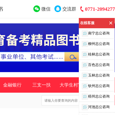
书
0771-2094277
微信
交流群
在线客服
南宁志公咨询
柳州志公咨询
桂林志公咨询
百色志公咨询
玉林志公咨询
金融银行
三支一扶
大学生村官
时事政策
钦州志公咨询
梧州志公咨询
河池志公咨询