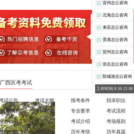
宜州志公咨询
北海志公咨询
来宾志公咨询
贵港志公咨询
贺州志公咨询
崇左志公咨询
防城港志公咨询
广西区考考试
工作时间:8:30-22:00
考试公告
考试大纲
报考条件
招录职位
考试科目
考试时间
专业要求
考试流程
报考指南
报名入口
考试介绍
考场规则
合格分数
成绩计算
历年考情
历年真题