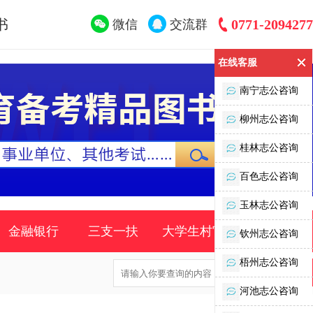
书
0771-2094277
微信
交流群
在线客服
南宁志公咨询
柳州志公咨询
桂林志公咨询
百色志公咨询
玉林志公咨询
金融银行
三支一扶
大学生村官
时事政策
钦州志公咨询
梧州志公咨询
河池志公咨询