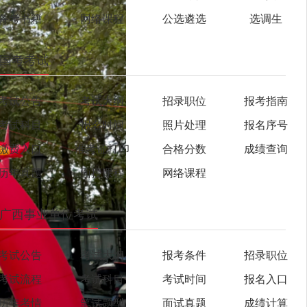
备考书籍
网络课程
公选遴选
选调生
国考考试
考试公告
考试大纲
招录职位
报考指南
考试科目
报名时间
照片处理
报名序号
缴费入口
准考证打印
合格分数
成绩查询
历年真题
面授课程
网络课程
广西事业单位考试
考试公告
考试大纲
报考条件
招录职位
考试流程
考试科目
考试时间
报名入口
历年考情
笔试题型
面试真题
成绩计算