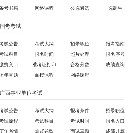
备考书籍
网络课程
公选遴选
选调生
国考考试
考试公告
考试大纲
招录职位
报考指南
考试科目
报名时间
照片处理
报名序号
缴费入口
准考证打印
合格分数
成绩查询
历年真题
面授课程
网络课程
广西事业单位考试
考试公告
考试大纲
报考条件
招录职位
考试流程
考试科目
考试时间
报名入口
历年考情
笔试题型
面试真题
成绩计算