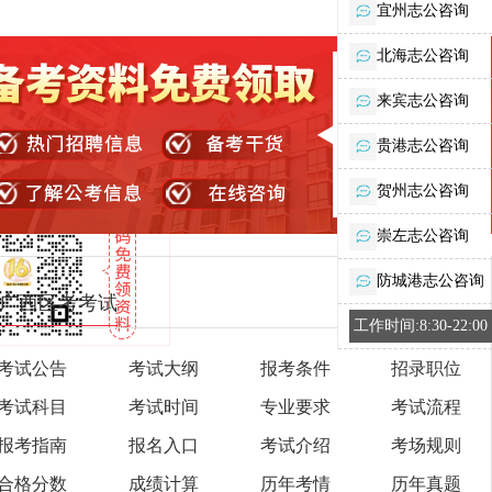
宜州志公咨询
北海志公咨询
来宾志公咨询
贵港志公咨询
贺州志公咨询
崇左志公咨询
防城港志公咨询
广西区考考试
工作时间:8:30-22:00
考试公告
考试大纲
报考条件
招录职位
考试科目
考试时间
专业要求
考试流程
报考指南
报名入口
考试介绍
考场规则
合格分数
成绩计算
历年考情
历年真题