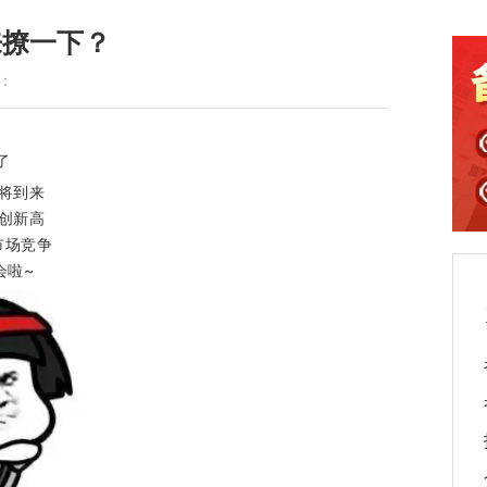
来撩一下？
读：
了
将到来
创新高
市场竞争
会啦~