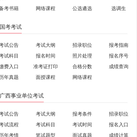
备考书籍
网络课程
公选遴选
选调生
国考考试
考试公告
考试大纲
招录职位
报考指南
考试科目
报名时间
照片处理
报名序号
缴费入口
准考证打印
合格分数
成绩查询
历年真题
面授课程
网络课程
广西事业单位考试
考试公告
考试大纲
报考条件
招录职位
考试流程
考试科目
考试时间
报名入口
历年考情
笔试题型
面试真题
成绩计算