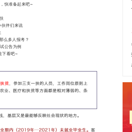
，快准备起来吧~
扶
小伙伴们来说
生
那么多人报考？
考试公告为例
往下看吧~