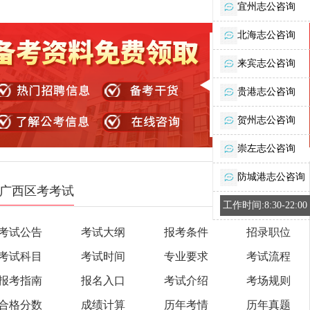
宜州志公咨询
北海志公咨询
来宾志公咨询
贵港志公咨询
贺州志公咨询
崇左志公咨询
防城港志公咨询
广西区考考试
工作时间:8:30-22:00
考试公告
考试大纲
报考条件
招录职位
考试科目
考试时间
专业要求
考试流程
报考指南
报名入口
考试介绍
考场规则
合格分数
成绩计算
历年考情
历年真题