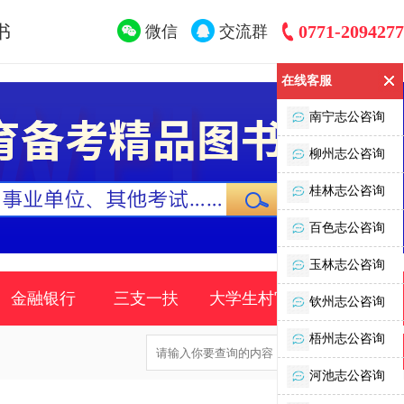
书
0771-2094277
微信
交流群
在线客服
南宁志公咨询
柳州志公咨询
桂林志公咨询
百色志公咨询
玉林志公咨询
金融银行
三支一扶
大学生村官
时事政策
钦州志公咨询
梧州志公咨询
河池志公咨询