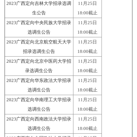
2023广西定向吉林大学招录选调
11月25日
生公告
18:00截止
2023广西定向中央民族大学招录
11月25日
选调生公告
18:00截止
2023广西定向北京航空航天大学
11月25日
招录选调生公告
18:00截止
2023广西定向北京中医药大学招
11月25日
录选调生公告
18:00截止
2023广西定向华东政法大学招录
11月25日
选调生公告
18:00截止
2023广西定向华南理工大学招录
11月25日
选调生公告
18:00截止
2023广西定向西南政法大学招录
11月25日
选调生公告
18:00截止