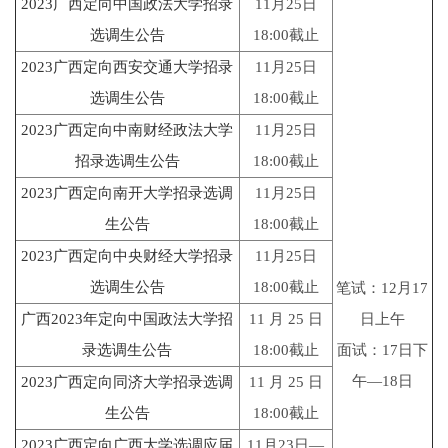
2023广西定向中国政法大学招录
11月25日
选调生公告
18:00截止
2023广西定向西安交通大学招录
11月25日
选调生公告
18:00截止
2023广西定向中南财经政法大学
11月25日
招录选调生公告
18:00截止
2023广西定向南开大学招录选调
11月25日
生公告
18:00截止
2023广西定向中央财经大学招录
11月25日
选调生公告
18:00截止
笔试：12月17
广西2023年定向中国政法大学招
11 月 25 日
日上午
录选调生公告
18:00截止
面试：17日下
午—18日
2023广西定向同济大学招录选调
11 月 25 日
生公告
18:00截止
2023广西定向广西大学选调应届
11月23日—