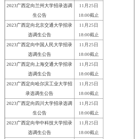
2023广西定向兰州大学招录选调
11月25日
生公告
18:00截止
2023广西定向北京交通大学招录
11月25日
选调生公告
18:00截止
2023广西定向中国人民大学招录
11月25日
选调生公告
18:00截止
2023广西定向上海交通大学招录
11月25日
选调生公告
18:00截止
2023广西定向哈尔滨工业大学招
11月25日
录选调生公告
18:00截止
2023广西定向四川大学招录选调
11月25日
生公告
18:00截止
2023广西定向华中科技大学招录
11月25日
选调生公告
18:00截止