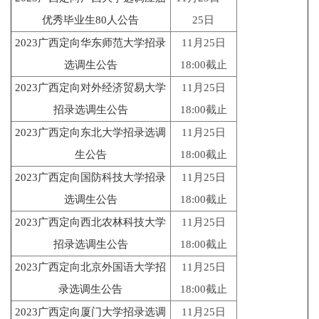
优秀毕业生80人公告
25日
2023广西定向华东师范大学招录
11月25日
选调生公告
18:00截止
2023广西定向对外经济贸易大学
11月25日
招录选调生公告
18:00截止
2023广西定向东北大学招录选调
11月25日
生公告
18:00截止
2023广西定向国防科技大学招录
11月25日
选调生公告
18:00截止
2023广西定向西北农林科技大学
11月25日
招录选调生公告
18:00截止
2023广西定向北京外国语大学招
11月25日
录选调生公告
18:00截止
2023广西定向厦门大学招录选调
11月25日