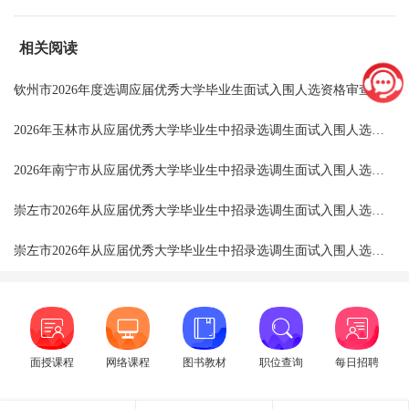
相关阅读
钦州市2026年度选调应届优秀大学毕业生面试入围人选资格审查有关事项通告
2026年玉林市从应届优秀大学毕业生中招录选调生面试入围人选资格审查通告
2026年南宁市从应届优秀大学毕业生中招录选调生面试入围人选资格审查有关事项通告
崇左市2026年从应届优秀大学毕业生中招录选调生面试入围人选资格审查通告
崇左市2026年从应届优秀大学毕业生中招录选调生面试入围人选资格审查通告
面授课程
网络课程
图书教材
职位查询
每日招聘