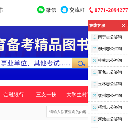
书
0771-2094277
微信
交流群
在线客服
南宁志公咨询
柳州志公咨询
桂林志公咨询
百色志公咨询
玉林志公咨询
金融银行
三支一扶
大学生村官
时事政策
钦州志公咨询
梧州志公咨询
河池志公咨询