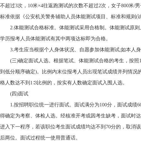
不超过3次，10米×4往返跑测试的次数不超过2次，女子800米/
标准依据《公安机关警务辅助人员体能测试项目、标准和规则(试行
2.体能测试合格标准。体能测试采用合格制。体能测试原则
学历报考人员体能测试有其中两项达标即为合格。
3.考生应当根据个人身体状况、自愿参加体能测试;如本人身
(三)确定面试人选。根据笔试、体能测试合格的考生，按照1
到低分顺序确定)。比例内末位报考人员出现笔试成绩并列情况
格人数达不到1∶3比例的，按实有人数确定面试入围人选。
(四)面试
1.按招聘职位统一进行面试。面试满分为100分，面试成绩60
得确定为考察、体检人选。经核准开考或因考生缺考，面试时达不
进入下一程序，若该职位考生面试成绩均达不到70分的，取消
后两位。面试过程统一使用普通话。