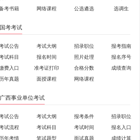
备考书籍
网络课程
公选遴选
选调生
国考考试
考试公告
考试大纲
招录职位
报考指南
考试科目
报名时间
照片处理
报名序号
缴费入口
准考证打印
合格分数
成绩查询
历年真题
面授课程
网络课程
广西事业单位考试
考试公告
考试大纲
报考条件
招录职位
考试流程
考试科目
考试时间
报名入口
历年考情
笔试题型
面试真题
成绩计算