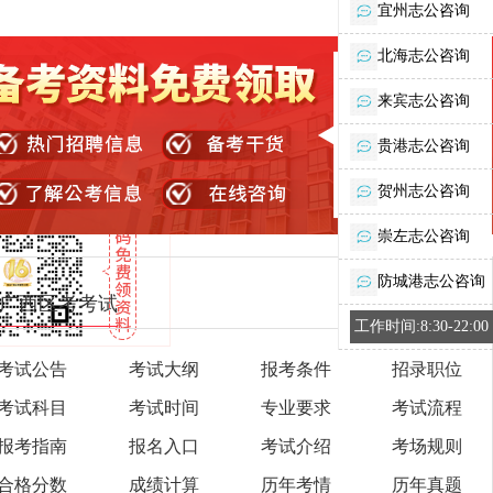
宜州志公咨询
北海志公咨询
来宾志公咨询
贵港志公咨询
贺州志公咨询
崇左志公咨询
防城港志公咨询
广西区考考试
工作时间:8:30-22:00
考试公告
考试大纲
报考条件
招录职位
考试科目
考试时间
专业要求
考试流程
报考指南
报名入口
考试介绍
考场规则
合格分数
成绩计算
历年考情
历年真题