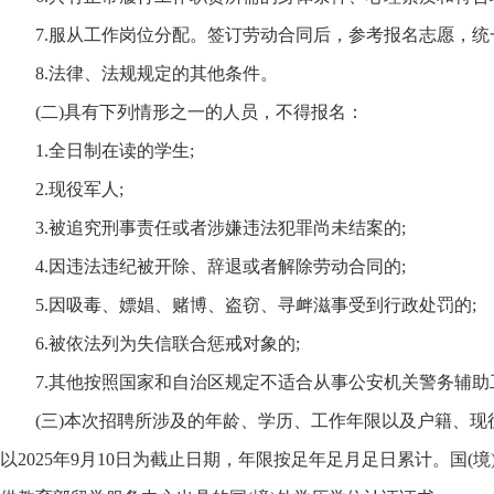
7.服从工作岗位分配。签订劳动合同后，参考报名志愿，统一
8.法律、法规规定的其他条件。
(二)具有下列情形之一的人员，不得报名：
1.全日制在读的学生;
2.现役军人;
3.被追究刑事责任或者涉嫌违法犯罪尚未结案的;
4.因违法违纪被开除、辞退或者解除劳动合同的;
5.因吸毒、嫖娼、赌博、盗窃、寻衅滋事受到行政处罚的;
6.被依法列为失信联合惩戒对象的;
7.其他按照国家和自治区规定不适合从事公安机关警务辅助
(三)本次招聘所涉及的年龄、学历、工作年限以及户籍、现
以2025年9月10日为截止日期，年限按足年足月足日累计。国(境