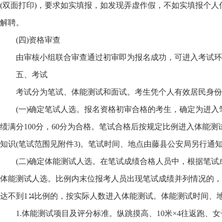
(双面打印)，要求如实填报，如发现弄虚作假，不如实填报个
解聘。
(四)资格审查
由审核小组联合审查通过初审即为报名成功，可进入考试环
五、考试
考试分为笔试、体能测试和面试。考生凭个人有效居民身份
(一)确定笔试人选。报名资格初审合格的考生，确定为进入
绩满分100分，60分为合格。笔试合格后按规定比例进入体能
知识(笔试范围见附件3)。笔试时间、地点由藤县公安局另行通
(二)确定体能测试人选。在笔试成绩合格人员中，根据笔试成
体能测试人选。比例内末位报考人员出现笔试成绩并列情况的，同
达不到1∶4比例的，按实际人数进入体能测试。体能测试时间、
1.体能测试项目及评分标准。纵跳摸高、10米×4往返跑、女子8