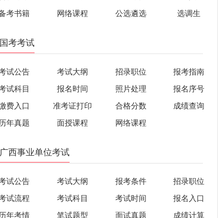
备考书籍
网络课程
公选遴选
选调生
国考考试
考试公告
考试大纲
招录职位
报考指南
考试科目
报名时间
照片处理
报名序号
缴费入口
准考证打印
合格分数
成绩查询
历年真题
面授课程
网络课程
广西事业单位考试
考试公告
考试大纲
报考条件
招录职位
考试流程
考试科目
考试时间
报名入口
历年考情
笔试题型
面试真题
成绩计算