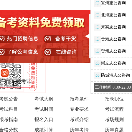
宜州志公咨询
北海志公咨询
来宾志公咨询
贵港志公咨询
贺州志公咨询
崇左志公咨询
防城港志公咨询
广西区考考试
工作时间:8:30-22:00
考试公告
考试大纲
报考条件
招录职位
考试科目
考试时间
专业要求
考试流程
报考指南
报名入口
考试介绍
考场规则
合格分数
成绩计算
历年考情
历年真题