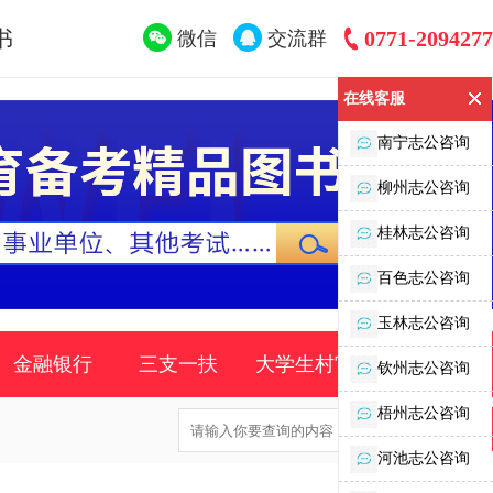
书
0771-2094277
微信
交流群
在线客服
南宁志公咨询
柳州志公咨询
桂林志公咨询
百色志公咨询
玉林志公咨询
金融银行
三支一扶
大学生村官
时事政策
钦州志公咨询
梧州志公咨询
河池志公咨询