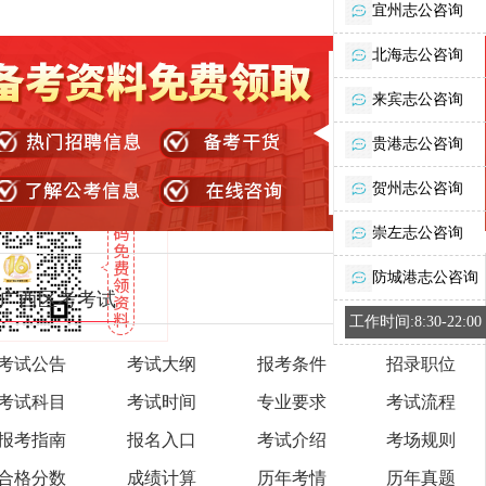
宜州志公咨询
北海志公咨询
来宾志公咨询
贵港志公咨询
贺州志公咨询
崇左志公咨询
防城港志公咨询
广西区考考试
工作时间:8:30-22:00
考试公告
考试大纲
报考条件
招录职位
考试科目
考试时间
专业要求
考试流程
报考指南
报名入口
考试介绍
考场规则
合格分数
成绩计算
历年考情
历年真题