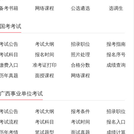
备考书籍
网络课程
公选遴选
选调生
国考考试
考试公告
考试大纲
招录职位
报考指南
考试科目
报名时间
照片处理
报名序号
缴费入口
准考证打印
合格分数
成绩查询
历年真题
面授课程
网络课程
广西事业单位考试
考试公告
考试大纲
报考条件
招录职位
考试流程
考试科目
考试时间
报名入口
历年考情
笔试题型
面试真题
成绩计算