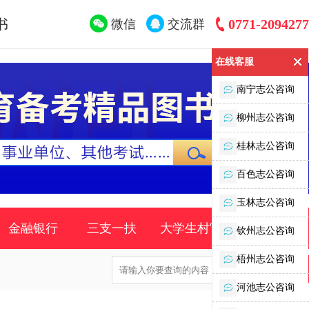
书
0771-2094277
微信
交流群
在线客服
南宁志公咨询
柳州志公咨询
桂林志公咨询
百色志公咨询
玉林志公咨询
金融银行
三支一扶
大学生村官
时事政策
钦州志公咨询
梧州志公咨询
河池志公咨询