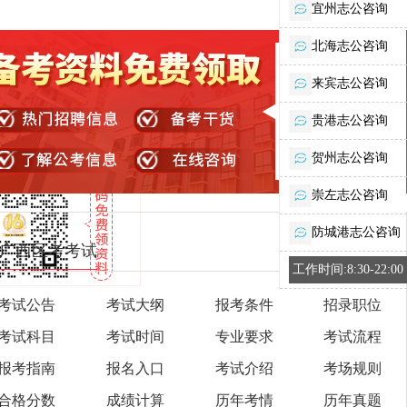
宜州志公咨询
北海志公咨询
来宾志公咨询
贵港志公咨询
贺州志公咨询
崇左志公咨询
防城港志公咨询
广西区考考试
工作时间:8:30-22:00
考试公告
考试大纲
报考条件
招录职位
考试科目
考试时间
专业要求
考试流程
报考指南
报名入口
考试介绍
考场规则
合格分数
成绩计算
历年考情
历年真题