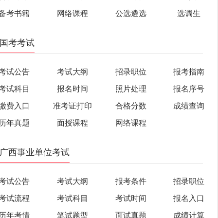
备考书籍
网络课程
公选遴选
选调生
国考考试
考试公告
考试大纲
招录职位
报考指南
考试科目
报名时间
照片处理
报名序号
缴费入口
准考证打印
合格分数
成绩查询
历年真题
面授课程
网络课程
广西事业单位考试
考试公告
考试大纲
报考条件
招录职位
考试流程
考试科目
考试时间
报名入口
历年考情
笔试题型
面试真题
成绩计算