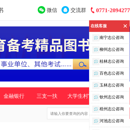
书
0771-2094277
微信
交流群
在线客服
南宁志公咨询
柳州志公咨询
桂林志公咨询
百色志公咨询
玉林志公咨询
金融银行
三支一扶
大学生村官
时事政策
钦州志公咨询
梧州志公咨询
河池志公咨询