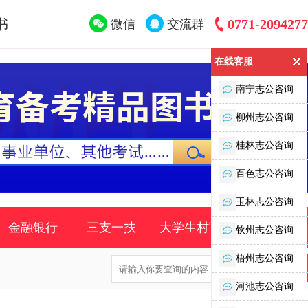
书
0771-2094277
微信
交流群
在线客服
南宁志公咨询
柳州志公咨询
桂林志公咨询
百色志公咨询
玉林志公咨询
金融银行
三支一扶
大学生村官
时事政策
钦州志公咨询
梧州志公咨询
河池志公咨询