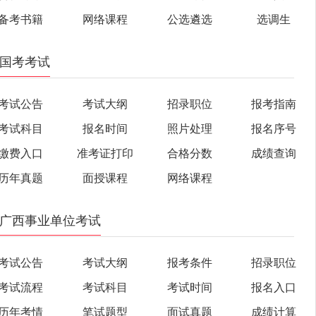
备考书籍
网络课程
公选遴选
选调生
国考考试
考试公告
考试大纲
招录职位
报考指南
考试科目
报名时间
照片处理
报名序号
缴费入口
准考证打印
合格分数
成绩查询
历年真题
面授课程
网络课程
广西事业单位考试
考试公告
考试大纲
报考条件
招录职位
考试流程
考试科目
考试时间
报名入口
历年考情
笔试题型
面试真题
成绩计算