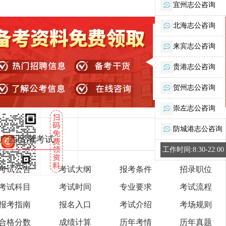
宜州志公咨询
北海志公咨询
来宾志公咨询
贵港志公咨询
贺州志公咨询
崇左志公咨询
防城港志公咨询
广西区考考试
工作时间:8:30-22:00
考试公告
考试大纲
报考条件
招录职位
考试科目
考试时间
专业要求
考试流程
报考指南
报名入口
考试介绍
考场规则
合格分数
成绩计算
历年考情
历年真题