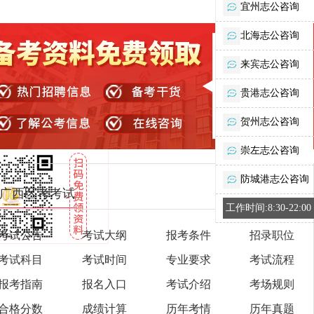
宜州志公咨询
北海志公咨询
来宾志公咨询
贵港志公咨询
贺州志公咨询
崇左志公咨询
防城港志公咨询
广西区考考试
工作时间:8:30-22:00
考试公告
考试大纲
报考条件
招录职位
考试科目
考试时间
专业要求
考试流程
报考指南
报名入口
考试介绍
考场规则
合格分数
成绩计算
历年考情
历年真题