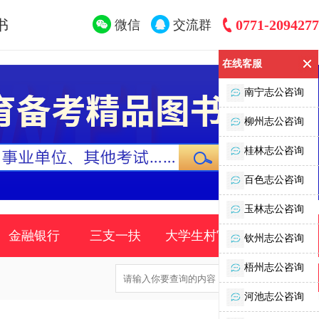
书
0771-2094277
微信
交流群
在线客服
南宁志公咨询
柳州志公咨询
桂林志公咨询
百色志公咨询
玉林志公咨询
金融银行
三支一扶
大学生村官
时事政策
钦州志公咨询
梧州志公咨询
河池志公咨询