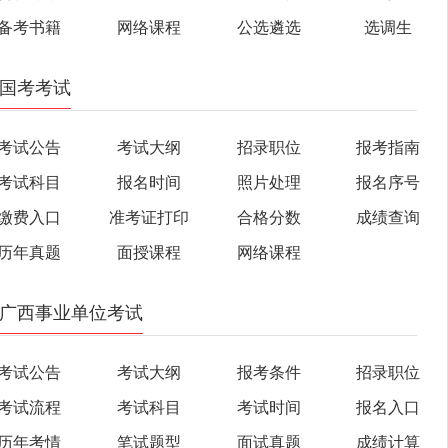
备考书籍
网络课程
公选遴选
选调生
国考考试
考试公告
考试大纲
招录职位
报考指南
考试科目
报名时间
照片处理
报名序号
缴费入口
准考证打印
合格分数
成绩查询
历年真题
面授课程
网络课程
广西事业单位考试
考试公告
考试大纲
报考条件
招录职位
考试流程
考试科目
考试时间
报名入口
历年考情
笔试题型
面试真题
成绩计算