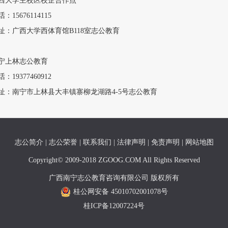
西大学主校区校企合作点
：15676114115
址：广西大学西体育馆B118室志公教育
宁上林志公教育
：19377460912
址：南宁市上林县大丰镇寨柳龙湖路4-5号志公教育
志公简介
|
志公荣誉
|
联系我们
|
法律声明
|
免责声明
|
网站地图
Copyright© 2009-2018 ZGOOG.COM All Rights Reserved
广西南宁志公教育咨询有限公司 版权所有
桂公网安备 45010702001078号
桂ICP备12007224号