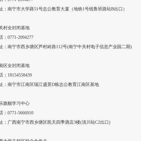
址：南宁市大学路51号志公教育大厦（地铁1号线鲁班路站B出口）
关村全封闭基地
：0771-2094277
址：南宁市西乡塘区芦村岭路112号(南宁中关村电子信息产业园二期)
南区全封闭基地
：18154558439
址：南宁市江南区瑞江盛景D栋志公教育江南区基地
乐旗舰学习中心
：0771-5666910
址：广西南宁市西乡塘区凯天四季酒店3楼(清川站C2出口)